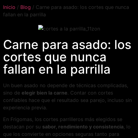
Inicio
/
Blog
/ Carne para asado: los cortes que nunca
fallan en la parrilla
Carne para asado: los
cortes que nunca
fallan en la parrilla
Un buen asado no depende de técnicas complicadas,
sino de
elegir bien la carne
. Contar con cortes
confiables hace que el resultado sea parejo, incluso sin
experiencia previa.
En Frigomas, los cortes parrilleros más elegidos se
destacan por su
sabor, rendimiento y consistencia
, lo
que los convierte en opciones seguras tanto para