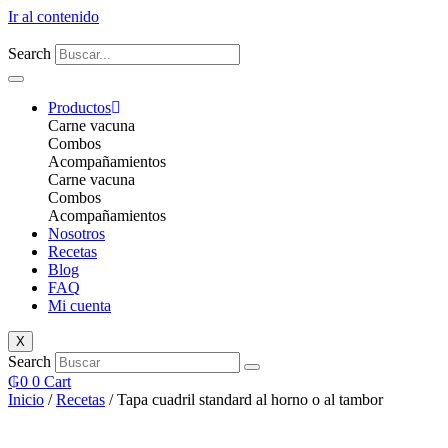
Ir al contenido
Search
Productos
Carne vacuna
Combos
Acompañamientos
Carne vacuna
Combos
Acompañamientos
Nosotros
Recetas
Blog
FAQ
Mi cuenta
X
Search
₲
0
0
Cart
Inicio
/
Recetas
/ Tapa cuadril standard al horno o al tambor